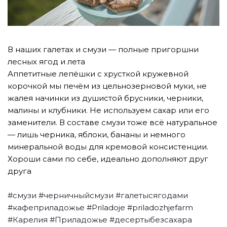
В наших галетах и смузи — полные пригоршни
лесных ягод и лета
Аппетитные лепёшки с хрусткой кружевной
корочкой мы печём из цельнозерновой муки, не
жалея начинки из душистой брусники, черники,
малины и клубники. Не используем сахар или его
заменители. В составе смузи тоже всё натуральное
— лишь черника, яблоки, бананы и немного
минеральной воды для кремовой консистенции.
Хороши сами по себе, идеально дополняют друг
друга
⠀
#смузи
#черничныйсмузи
#галетысягодами
#кафеприладожье
#Priladoje
#priladozhjefarm
#Карелия
#Приладожье
#десертыбезсахара