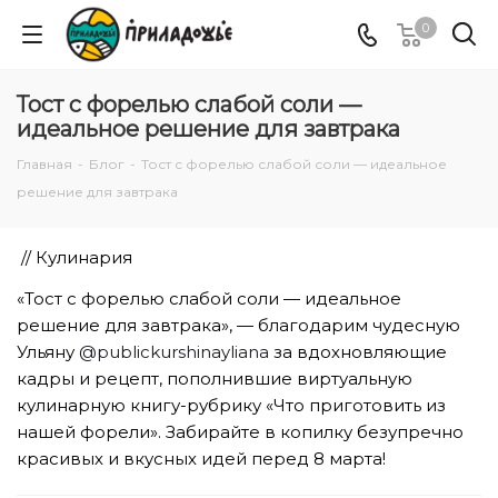
0
Тост с форелью слабой соли —
идеальное решение для завтрака
Главная
-
Блог
-
Тост с форелью слабой соли — идеальное
решение для завтрака
// Кулинария
«Тост с форелью слабой соли — идеальное
решение для завтрака», — благодарим чудесную
Ульяну
@publickurshinayliana
за вдохновляющие
кадры и рецепт, пополнившие виртуальную
кулинарную книгу-рубрику «Что приготовить из
нашей форели». Забирайте в копилку безупречно
красивых и вкусных идей перед 8 марта!