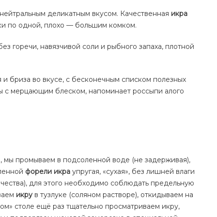
е нейтральным деликатным вкусом. Качественная
икра
ки по одной, плохо — большим комком.
ез горечи, навязчивой соли и рыбного запаха, плотной
я и бриза во вкусе, с бесконечным списком полезных
ы с мерцающим блеском, напоминает россыпи алого
, мы промываем в подсоленной воде (не задерживая),
вленной
форели икра
упругая, «сухая», без лишней влаги
ачества), для этого необходимо соблюдать предельную
иваем
икру
в тузлуке (соляном растворе), откидываем на
ом» столе ещё раз тщательно просматриваем икру,