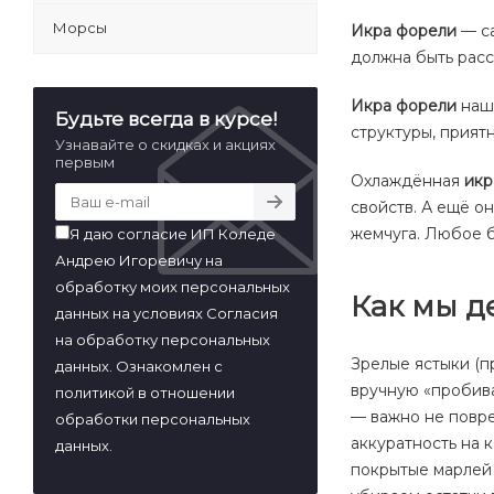
Морсы
Икра форели
— са
должна быть расс
Икра форели
наше
Будьте всегда в курсе!
структуры, прият
Узнавайте о скидках и акциях
первым
Охлаждённая
икр
свойств. А ещё 
жемчуга. Любое 
Я даю согласие ИП Коледе
Андрею Игоревичу на
обработку моих персональных
Как мы д
данных на условиях Согласия
на обработку персональных
Зрелые ястыки (п
данных. Ознакомлен с
вручную «пробива
политикой в отношении
— важно не повре
обработки персональных
аккуратность на 
данных.
покрытые марлей 