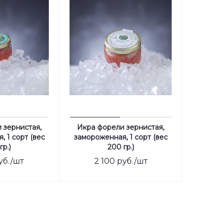
 зернистая,
Икра форели зернистая,
 1 сорт (вес
замороженная, 1 сорт (вес
гр.)
200 гр.)
уб.
/шт
2 100
руб.
/шт