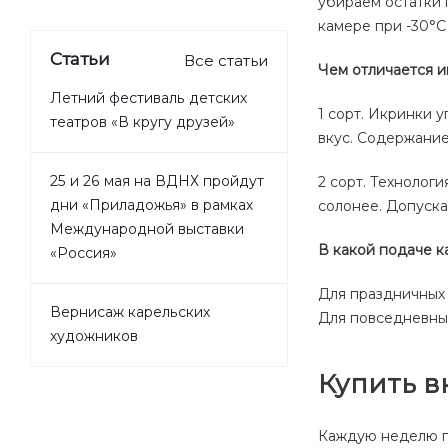
убираем остатки 
камере при -30°С
Статьи
Все статьи
Чем отличается и
Летний фестиваль детских
1 сорт. Икринки 
театров «В кругу друзей»
вкус. Содержание
25 и 26 мая на ВДНХ пройдут
2 сорт. Технологи
дни «Приладожья» в рамках
солонее. Допуска
Международной выставки
В какой подаче к
«Россия»
Для праздничных
Вернисаж карельских
Для повседневных
художников
Купить в
Каждую неделю 