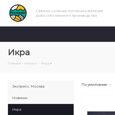
Свежая, солёная, копчёная и вяленая
рыба собственного производства
Икра
Главная
-
Каталог
-
Икра
По умолчанию
Экспресс. Москва
Новинки
Икра