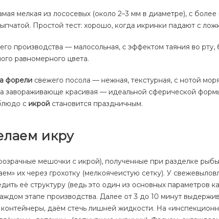
мая мелкая из лососевых (около 2–3 мм в диаметре), с боле
ыпчатой. Простой тест: хорошо, когда икринки падают с лож
го производства — малосольная, с эффектом таяния во рту, б
ного равномерного цвета.
а форели
свежего посола — нежная, текстурная, с нотой мор
она завораживающе красивая — идеальной сферической форм
блюдо с
икрой
становится праздничным.
елаем икру
розрачные мешочки с икрой), полученные при разделке рыбы
ем» их через грохотку (мелкоячеистую сетку). У свежевыло
дить её структуру (ведь это один из основных параметров к
каждом этапе производства. Далее от 3 до 10 минут выдерж
контейнеры, даём стечь лишней жидкости. На «инспекционн