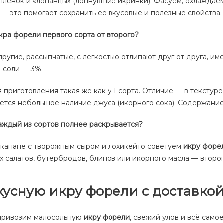
плёнок и «лопанцы» (лопнувшие икринки). Фасуем, охлаждае
 — это помогает сохранить её вкусовые и полезные свойства.
кра форели первого сорта от второго?
упругие, рассыпчатые, с лёгкостью отлипают друг от друга, и
 соли — 3%.
я приготовления такая же как у 1 сорта. Отличие — в текстур
ется небольшое наличие джуса (икорного сока). Содержание
аждый из сортов полнее раскрывается?
 канапе с творожным сыром и лохикейто советуем
икру форе
 салатов, бутербродов, блинов или икорного масла — второг
кусную икру форели с доставко
привозим малосольную
икру форели
, свежий улов и всё само