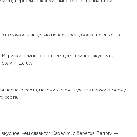
м и подвергаем шоковой заморозке в специальной
меют «сухую» глянцевую поверхность, более нежные на
е. Икринки немного плотнее, цвет темнее, вкус чуть
 соли — до 6%.
ли
первого сорта, потому что она лучше «держит» форму.
о сорта.
й
е вкусное, чем славится Карелия, с берегов Ладоги —