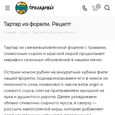
0
Тартар из форели. Рецепт
Главная
-
Блог
-
Тартар из форели. Рецепт
Тартар из свежевыловленной форели с травами,
сливочным сыром и красной икрой продолжает
марафон сезонных обновлений в нашем меню.
⠀
Острым ножом рубим на аккуратные кубики филе
нашей форели, подмариновываем его в миксе из
лимонного сока, оливкового масла extra virgin и
соевого соуса, слегка приправляем крошкой из
лука и душистого укропа. Далее укладываем
облако сливочно-сырного мусса, а сверху —
россыпь малосолёной икры, которая добавляет