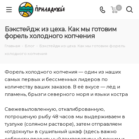
0
Бэкстейдж из цеха. Как мы готовим
форель холодного копчения
Главная
-
Блог
-
Бэкстейдж из цеха. Как мы готовим форель
холодного копчения
Форель холодного копчения — один из наших
самых первых и бессменных лидеров по
количеству ваших заказов. В её вкусе — лёд и
пламень, брызги северного моря и языки костра
⠀
Свежевыловленную, откалиброванную,
потрошеную рыбу 48 часов мы выдерживаем в
тузлуке (соляном растворе), затем отправляем
«отдохнуть» в сушильный шкаф (здесь важно
соблюсти правильный температурный режим и