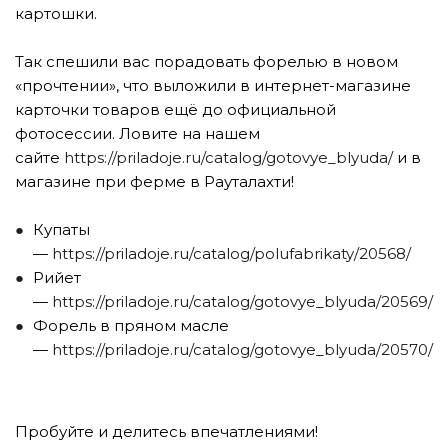
картошки.
⠀
Так спешили вас порадовать форелью в новом
«прочтении», что выложили в интернет-магазине
карточки товаров ещё до официальной
фотосессии. Ловите на нашем
сайте
https://priladoje.ru/catalog/gotovye_blyuda/
и в
магазине при ферме в Рауталахти!
⠀
Купаты
—
https://priladoje.ru/catalog/polufabrikaty/20568/
Рийет
—
https://priladoje.ru/catalog/gotovye_blyuda/20569/
Форель в пряном масле
—
https://priladoje.ru/catalog/gotovye_blyuda/20570/
⠀
Пробуйте и делитесь впечатлениями!