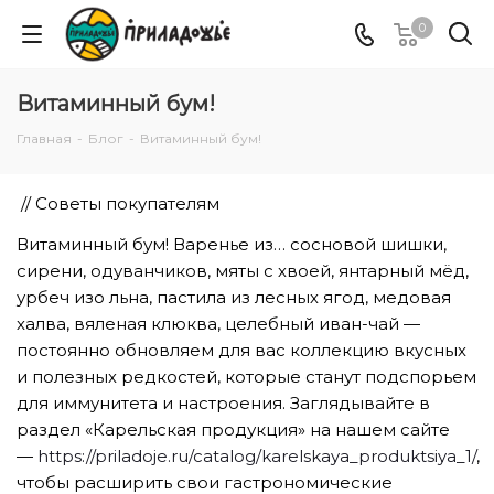
0
Витаминный бум!
Главная
-
Блог
-
Витаминный бум!
// Советы покупателям
Витаминный бум! Варенье из… сосновой шишки,
сирени, одуванчиков, мяты с хвоей, янтарный мёд,
урбеч изо льна, пастила из лесных ягод, медовая
халва, вяленая клюква, целебный иван-чай —
постоянно обновляем для вас коллекцию вкусных
и полезных редкостей, которые станут подспорьем
для иммунитета и настроения. Заглядывайте в
раздел «Карельская продукция» на нашем сайте
—
https://priladoje.ru/catalog/karelskaya_produktsiya_1/
,
чтобы расширить свои гастрономические