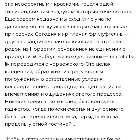
его невероятными красками, исцеляющей
тишиной, свежим воздухом, который хочется пить.
Ещё совсем недавно мы сходили с ума по
датскому хюгге, кутаясь в пледы с чашкой какао
при свечах. Сегодня мир пленил фрилуфтслив —
другая скандинавская философия на этот раз
родом из Норвегии, основанная на единении с
природой. «Свободный воздух жизни» — так frilufts-
liv переводится с норвежского. Это целая
концепция, образ жизни с регулярным
погружением в естественные условия,
воссоединение с природой, концентрация на
впечатлениях и ощущениях от этого процесса.
Никаких тревожных мыслей, бытовой суеты,
гаджетов. Когда поиски счастья и внутреннего
баланса переносятся в леса, горы, далеко за
пределы уютной гостиной…
⠀
Чтобы в путешествии вы чувствовали себя по-