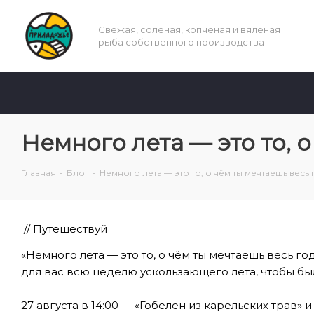
Свежая, солёная, копчёная и вяленая
рыба собственного производства
Немного лета — это то, 
Главная
-
Блог
-
Немного лета — это то, о чём ты мечтаешь весь 
// Путешествуй
«Немного лета — это то, о чём ты мечтаешь весь 
для вас всю неделю ускользающего лета, чтобы был
⠀
27 августа в 14:00 — «Гобелен из карельских трав» 