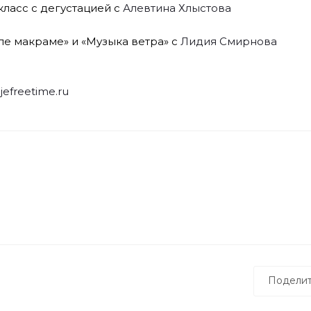
-класс с дегустацией с
Алевтина Хлыстова
иле макраме» и «Музыка ветра» с
Лидия Смирнова
ojefreetime.ru
Поделит