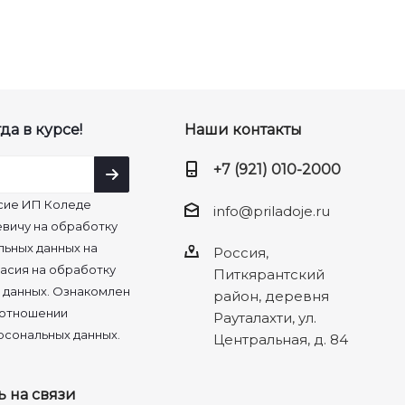
да в курсе!
Наши контакты
+7 (921) 010-2000
сие ИП Коледе
info@priladoje.ru
вичу на обработку
льных данных на
Россия,
асия на обработку
Питкярантский
 данных. Ознакомлен
район, деревня
 отношении
Рауталахти, ул.
рсональных данных.
Центральная, д. 84
ь на связи