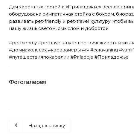
Для хвостатых гостей в «Приладожье» всегда прип
оборудована симпатичная стойка с боксом, биора
развивать pet-friendly и pet-travel культуру, чтобы
нашу жизнь светом, смыслом и добротой
⠀
#petfriendly
#pettravel
#путешествиясживотными
#
#домнаколесах
#караванеры
#rv
#caravaning
#vanli
#путешествияпокарелии
#Priladoje
#Приладожье
Фотогалерея
Назад к списку