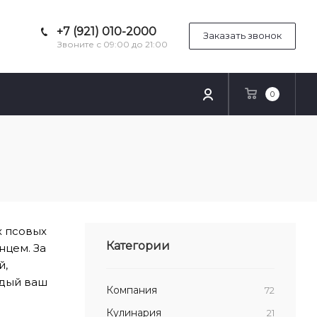
+7 (921) 010-2000
Заказать звонок
Звоните с 09:00 до 21:00
0
х псовых
Категории
нцем. За
й,
ждый ваш
Компания
72
Кулинария
21