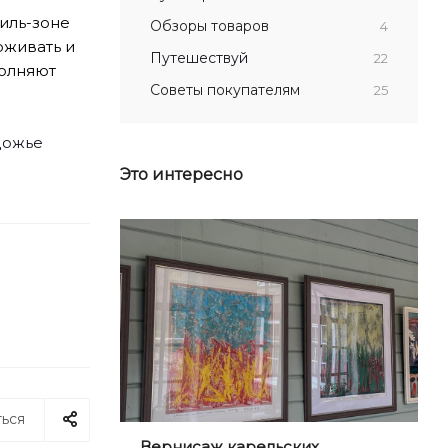
риль-зоне
Обзоры товаров
4
рживать и
Путешествуй
22
полняют
Советы покупателям
25
дожье
Это интересно
ься
Вернисаж карельских