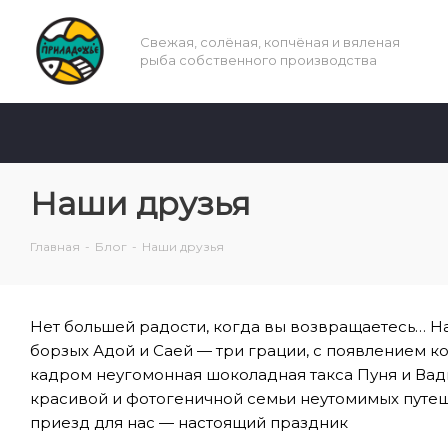
Свежая, солёная, копчёная и вяленая
рыба собственного производства
Наши друзья
Главная
-
Блог
-
Наши друзья
Нет большей радости, когда вы возвращаетесь… Н
борзых Адой и Саей — три грации, с появлением к
кадром неугомонная шоколадная такса Пуня и Вад
красивой и фотогеничной семьи неутомимых путеш
приезд для нас — настоящий праздник
⠀