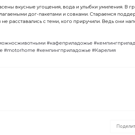
асены вкусные угощения, вода и улыбки умиления. В г
злагаемыми дог-пакетами и совками. Стараемся подде
 вы не расставались с теми, кого приручили. Ведь они на
можносживотными
#кафеприладожье
#кемпингприла
fe
#motorhome
#кемпингприладожье
#Карелия
Поделит