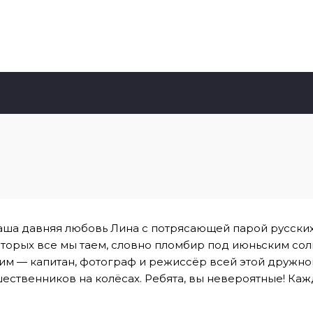
аша давняя любовь Лина с потрясающей парой русски
оторых все мы таем, словно пломбир под июньским сол
им — капитан, фотограф и режиссёр всей этой дружно
ественников на колёсах. Ребята, вы невероятные! Ка