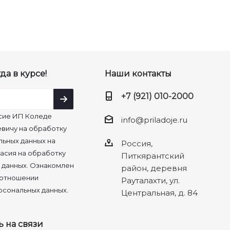
да в курсе!
Наши контакты
+7 (921) 010-2000
сие ИП Коледе
info@priladoje.ru
вичу на обработку
льных данных на
Россия,
асия на обработку
Питкярантский
 данных. Ознакомлен
район, деревня
 отношении
Рауталахти, ул.
рсональных данных.
Центральная, д. 84
ь на связи