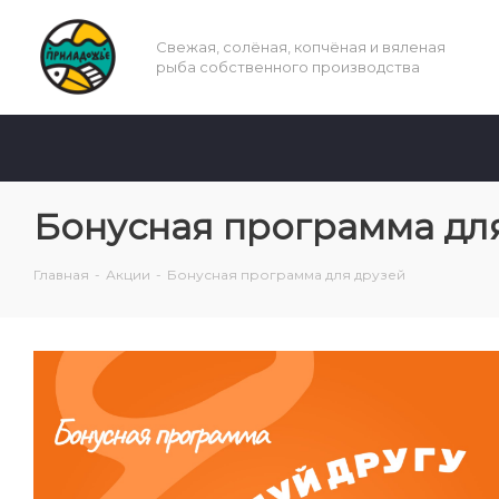
Свежая, солёная, копчёная и вяленая
рыба собственного производства
Бонусная программа дл
Главная
-
Акции
-
Бонусная программа для друзей