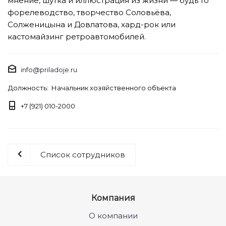
мнение, шутка и иллюстрация из жизни — будь то
форелеводство, творчество Соловьёва,
Солженицына и Довлатова, хард-рок или
кастомайзинг ретроавтомобилей.
info@priladoje.ru
Должность: Начальник хозяйственного объекта
+7 (921) 010-2000
Список сотрудников
Компания
О компании