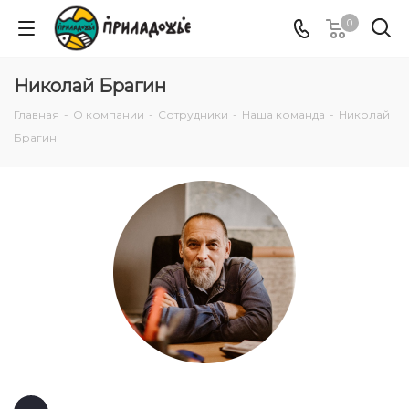
0
Николай Брагин
Главная
-
О компании
-
Сотрудники
-
Наша команда
-
Николай
Брагин