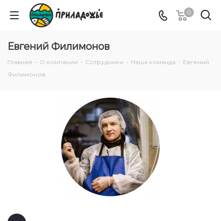
0
Евгений Филимонов
Главная
-
О компании
-
Сотрудники
-
Наша команда
-
Евгений
Филимонов