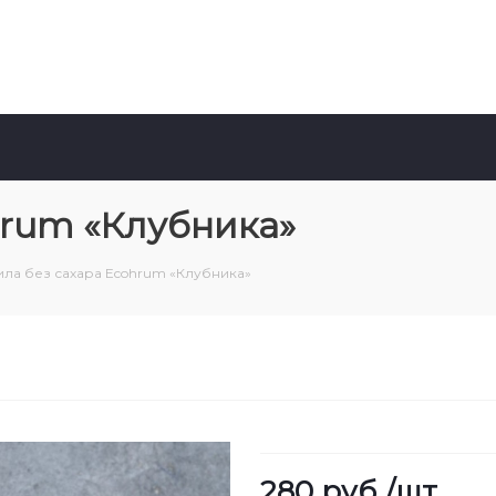
hrum «Клубника»
ила без сахара Ecohrum «Клубника»
280
руб.
/шт