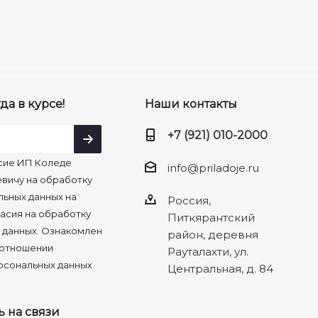
да в курсе!
Наши контакты
+7 (921) 010-2000
сие ИП Коледе
info@priladoje.ru
вичу на обработку
льных данных на
Россия,
асия на обработку
Питкярантский
 данных. Ознакомлен
район, деревня
 отношении
Рауталахти, ул.
рсональных данных.
Центральная, д. 84
ь на связи