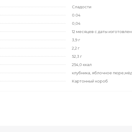
Сладости
0.04
0,04
12 месяцев с даты изготовле
3,9 г
2,2 г
52,3 г
254,0 ккал
клубника, яблочное пюре,мё
Картонный короб