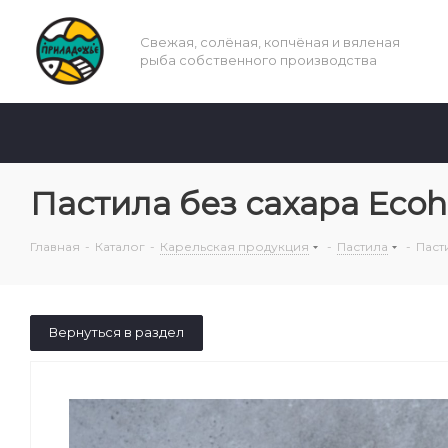
Свежая, солёная, копчёная и вяленая
рыба собственного производства
Пастила без сахара Eco
Главная
-
Каталог
-
Карельская продукция
-
Пастила
-
Паст
Вернуться в раздел