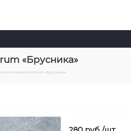
hrum «Брусника»
ила без сахара Ecohrum «Брусника»
280
руб.
/шт