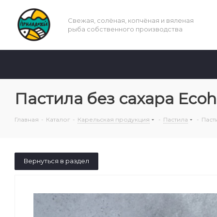
Свежая, солёная, копчёная и вяленая
рыба собственного производства
Пастила без сахара Eco
Главная
-
Каталог
-
Карельская продукция
-
Пастила
-
Паст
Вернуться в раздел