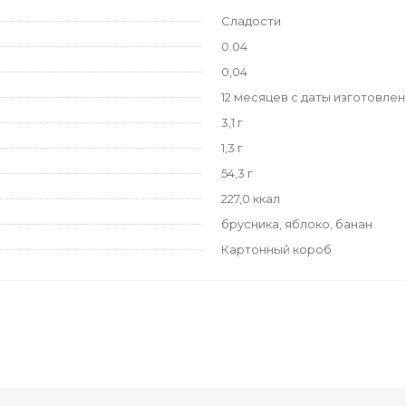
Сладости
0.04
0,04
12 месяцев с даты изготовле
3,1 г
1,3 г
54,3 г
227,0 ккал
брусника, яблоко, банан
Картонный короб