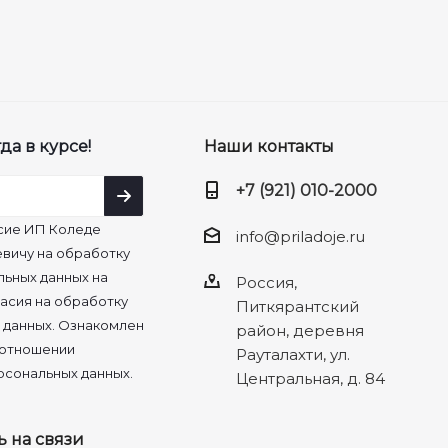
да в курсе!
Наши контакты
+7 (921) 010-2000
сие ИП Коледе
info@priladoje.ru
вичу на обработку
льных данных на
Россия,
асия на обработку
Питкярантский
 данных. Ознакомлен
район, деревня
 отношении
Рауталахти, ул.
рсональных данных.
Центральная, д. 84
ь на связи