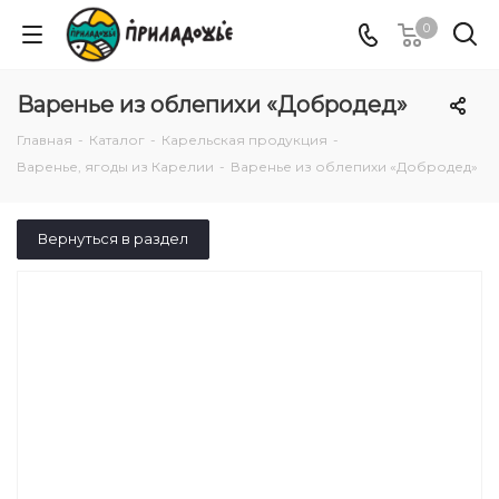
0
Варенье из облепихи «Добродед»
Главная
-
Каталог
-
Карельская продукция
-
Варенье, ягоды из Карелии
-
Варенье из облепихи «Добродед»
Вернуться в раздел